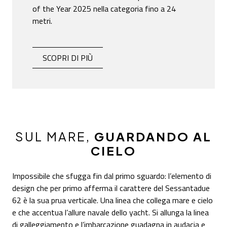
of the Year 2025 nella categoria fino a 24
metri.
SESSANTADUE 62 VINCE L'EUROPEAN POWERBOA
SCOPRI DI PIÙ
SUL MARE,
GUARDANDO AL
CIELO
Impossibile che sfugga fin dal primo sguardo: l’elemento di
design che per primo afferma il carattere del Sessantadue
62 è la sua prua verticale. Una linea che collega mare e cielo
e che accentua l’allure navale dello yacht. Si allunga la linea
di galleggiamento e l’imbarcazione guadagna in audacia e