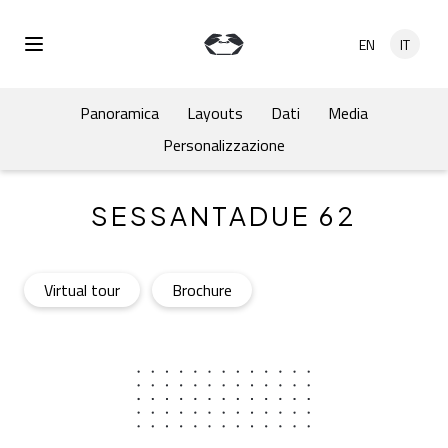
Salta al contenuto principale
EN
IT
Open Menu
Panoramica
Layouts
Dati
Media
Personalizzazione
SESSANTADUE 62
Sessantadue 62
- Open in a new tab
Sessantadue 62
- Open in a new tab
Virtual tour
Brochure