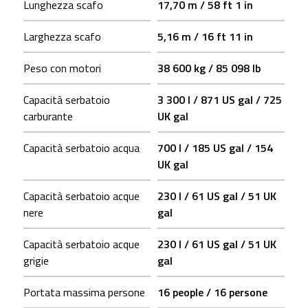
Lunghezza scafo
17,70 m / 58 ft 1 in
Larghezza scafo
5,16 m / 16 ft 11 in
Peso con motori
38 600 kg / 85 098 lb
Capacità serbatoio
3 300 l / 871 US gal / 725
carburante
UK gal
Capacità serbatoio acqua
700 l / 185 US gal / 154
UK gal
Capacità serbatoio acque
230 l / 61 US gal / 51 UK
nere
gal
Capacità serbatoio acque
230 l / 61 US gal / 51 UK
grigie
gal
Portata massima persone
16 people / 16 persone